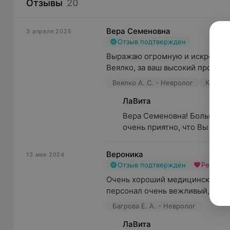
Отзывы
20
Вера Семеновна
3 апреля 2025
Отзыв подтвержден
Выражаю огромную и искреннюю
Веялко, за ваш высокий професс
Веялко А. С. - Невролог
Консул
ЛаВита
Вера Семеновна! Большое В
очень приятно, что Вы оста
Вероника
13 мая 2024
Отзыв подтвержден
Рекоме
Очень хороший медицинский цен
персонал очень вежливый, врачи
Багрова Е. А. - Невролог
ЛаВита