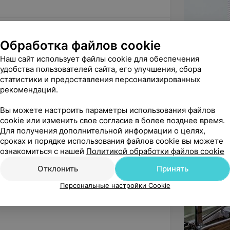
Обработка файлов cookie
 благодарность Александру Сергеевичу 
Наш сайт использует файлы cookie для обеспечения
ионализм, отношение к пац...
удобства пользователей сайта, его улучшения, сбора
статистики и предоставления персонализированных
ьтации невролога
рекомендаций.
Вы можете настроить параметры использования файлов
ам спасибо за оставленный отзыв! Нам 
cookie или изменить свое согласие в более позднее время.
лись удовлетворены качеством при...
Для получения дополнительной информации о целях,
сроках и порядке использования файлов cookie вы можете
ознакомиться с нашей
Политикой обработки файлов cookie
ндую
Отклонить
Принять
тр, очень часто обращаюсь туда, мед. 
Персональные настройки Cookie
 тоже. Невролог Багрова ...