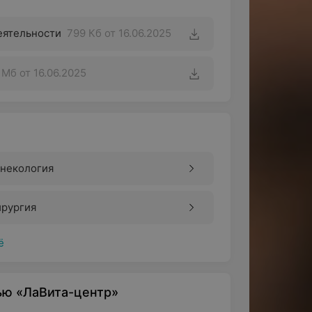
еятельности
799 Кб
от 16.06.2025
1 Мб
от 16.06.2025
инекология
ирургия
ё
ью «ЛаВита-центр»