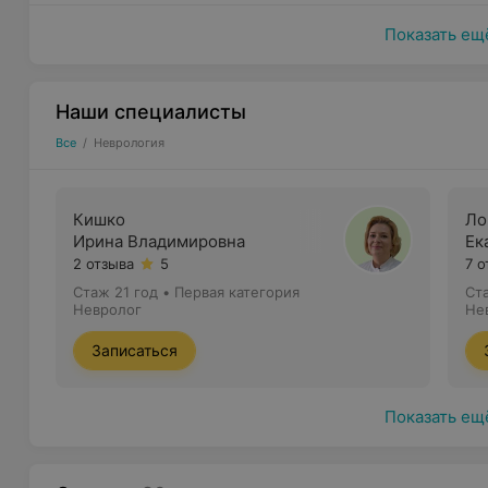
нарушение глотания;
Показать ещ
шум в ушах;
двоение в глазах;
Наши специалисты
нарушение памяти в определенных моментах;
Все
/
Неврология
слабость;
раздражительность;
Кишко
Ло
головокружение, которое сопровождается рвотой
Ирина Владимировна
Ек
потеря чувствительности в конечностях;
2 отзыва
5
7 
Стаж 21 год
•
Первая категория
Ст
травм позвоночника или черепа.
Невролог
Не
В медицинском центре «ЛаВита» работают врачи-нев
Записаться
большим опытом работы, которые проконсультируют,
лечение.
Показать ещ