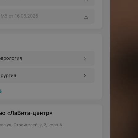
1 Мб
от 16.06.2025
еврология
ирургия
ё
ью «ЛаВита-центр»
ов,ул. Строителей, д.2, корп.А