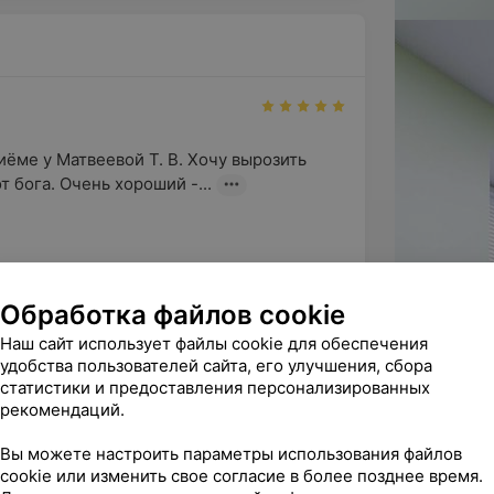
льно, трансвагинально), в том числе
ёме у Матвеевой Т. В. Хочу вырозить 
 бога. Очень хороший -...
с исследованием кровотока;
теплые слова и доверие врачу 
Обработка файлов cookie
и нашего медицинского центра Матвеевой 
Наш сайт использует файлы cookie для обеспечения
удобства пользователей сайта, его улучшения, сбора
статистики и предоставления персонализированных
рекомендаций.
ндую
Вы можете настроить параметры использования файлов
);
cookie или изменить свое согласие в более позднее время.