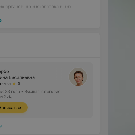
 органов, но и кровотока в них;
следований;
ё
 после проведения УЗД.
едования в целях контроля за своим
щие виды УЗИ:
рбо
ина Васильевна
отзыва
5
аж 33 года
•
Высшая категория
ач УЗД
Записаться
 мочи;
ё
;