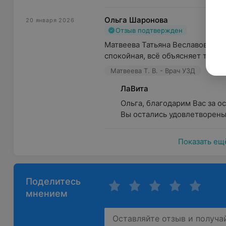
УЗИ тазобедренных суставов у детей;
Ольга Шаронова
20 января 2026
УЗИ сердца (эхокардиография) с допплерографией
Отзыв подтвержден
Дуплексное сканирование сосудов с цветным и э
Матвеева Татьяна Веславовна — 
(брахиоцефальных сосудов, вен и артерий нижних
спокойная, всё объясняет так, чт
УЗДГ одного венозного бассейна (брахиоцефальны
Матвеева Т. В. - Врач УЗД
УЗДГ одного артериального бассейна (брахиоцефа
ЛаВита
конечностей или нижних конечностей).
Ольга, благодарим Вас за ос
Вы остались удовлетворены
Прием ведут врачи высшей и первой квалификационн
премиум-класса в режиме спектрального и цветовог
Показать ещ
Поделитесь
мнением