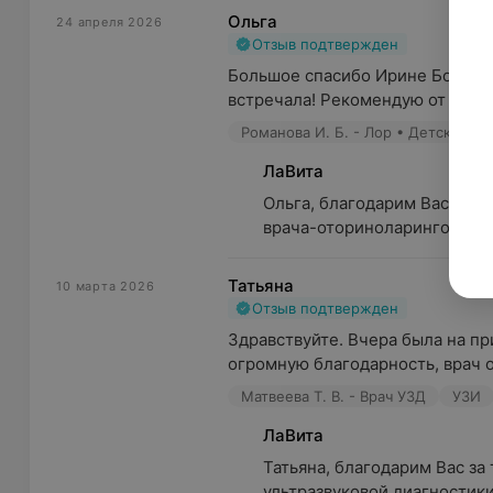
Ольга
24 апреля 2026
Отзыв подтвержден
Большое спасибо Ирине Борисов
встречала! Рекомендую от души
Романова И. Б. - Лор • Детский ло
ЛаВита
Ольга, благодарим Вас за ос
врача-оториноларинголога н
Татьяна
10 марта 2026
Отзыв подтвержден
Здравствуйте. Вчера была на при
огромную благодарность, врач от
Матвеева Т. В. - Врач УЗД
УЗИ
ЛаВита
Татьяна, благодарим Вас за 
ультразвуковой диагностик