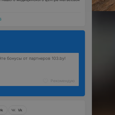
ё
Рекомендую
Ok
Vk