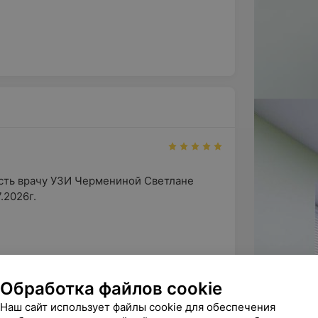
ть врачу УЗИ Чермениной Светлане 
2026г. 

оставленный отзыв и добрые слова в адрес 
Обработка файлов cookie
остики нашего медицинского ...
Наш сайт использует файлы cookie для обеспечения