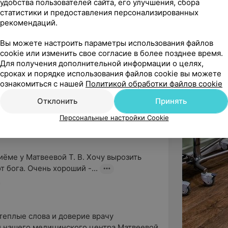
удобства пользователей сайта, его улучшения, сбора
статистики и предоставления персонализированных
рекомендаций.
не Романовой , более чуткого врача не 
Вы можете настроить параметры использования файлов
.
cookie или изменить свое согласие в более позднее время.
р-врач
Для получения дополнительной информации о целях,
сроках и порядке использования файлов cookie вы можете
ознакомиться с нашей
Политикой обработки файлов cookie
тавленный отзыв и  добрые слова в адрес 
Отклонить
Принять
ашего медицинского центра! ...
Персональные настройки Cookie
ёме у Матвеевой Т. В. Хочу вырозить 
 бога. Очень хороший -...
теплые слова и доверие врачу 
и нашего медицинского центра Матвеевой 