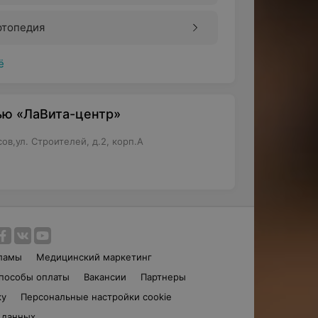
ртопедия
ё
ью «ЛаВита-центр»
ов,ул. Строителей, д.2, корп.А
ламы
Медицинский маркетинг
пособы оплаты
Вакансии
Партнеры
ку
Персональные настройки cookie
 данных