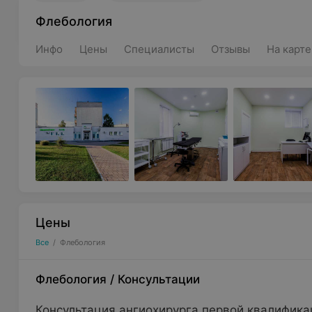
Флебология
Инфо
Цены
Специалисты
Отзывы
На карте
Цены
Все
/
Флебология
Флебология
/
Консультации
Консультация ангиохирурга первой квалифика